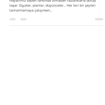
Az ile Daha Fazla - Minimalist
Yaşamın Gücü
Hayatımız bazen farkında olmadan fazlalıklarla dolup
taşar. Eşyalar, planlar, düşünceler… Her biri bir şeyleri
tamamlamaya çalışırken...